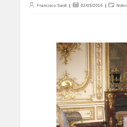
Autor
Post
Categori
Francisco Saidl
02/05/2016
Nobr
do
publicado:
do
post:
post: