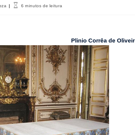
a
Tempo
eza
6 minutos de leitura
de
leitura:
Plinio Corrêa de Olivei