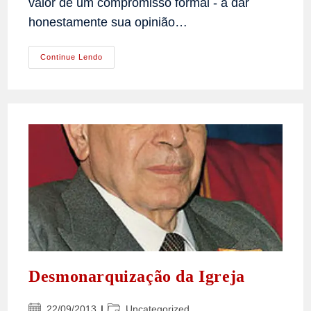
valor de um compromisso formal - a dar
honestamente sua opinião…
O
Continue Lendo
Tipo
Humano
Ideal
Do
Nobre
Católico
Desmonarquização da Igreja
Post
Categoria
22/09/2013
Uncategorized