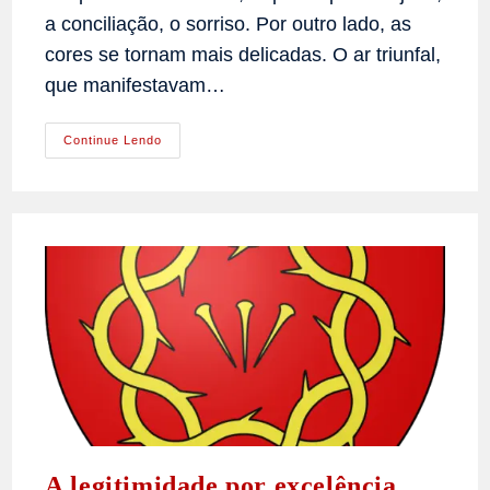
a conciliação, o sorriso. Por outro lado, as
cores se tornam mais delicadas. O ar triunfal,
que manifestavam…
Sala
Continue Lendo
De
Conselho
De
Luís
XV
No
Castelo
De
Fontainebleau
A legitimidade por excelência