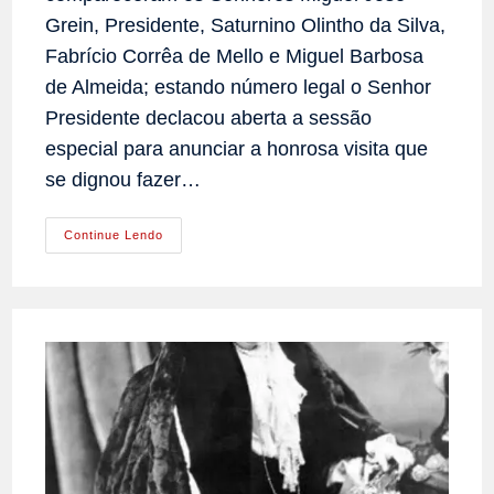
Grein, Presidente, Saturnino Olintho da Silva,
Fabrício Corrêa de Mello e Miguel Barbosa
de Almeida; estando número legal o Senhor
Presidente declacou aberta a sessão
especial para anunciar a honrosa visita que
se dignou fazer…
Viagem
Continue Lendo
Do
Príncipe
Imperial
Conde
D’Eu
Aos
Estados
Do
Sul
Do
Brasil