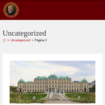
Ir
para
o
conteúdo
Uncategorized
>
Uncategorized
>
Página 2