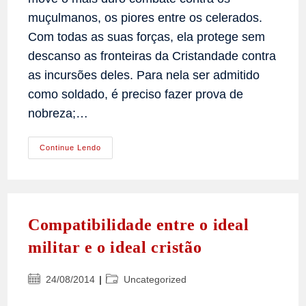
muçulmanos, os piores entre os celerados.
Com todas as suas forças, ela protege sem
descanso as fronteiras da Cristandade contra
as incursões deles. Para nela ser admitido
como soldado, é preciso fazer prova de
nobreza;…
Compatibilidade
Continue Lendo
Entre
O
Ideal
Militar
E
O
Ideal
Compatibilidade entre o ideal
Cristão
militar e o ideal cristão
Post
Categoria
24/08/2014
Uncategorized
publicado:
do