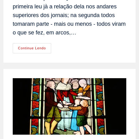
primeira leu jà a relação dela nos andares
superiores dos jornais; na segunda todos
tomaram parte - mais ou menos - todos viram
o que se fez, em arcos,…
Machado
Continue Lendo
De
Assis
Comenta
O
Casamento
Da
Princesa
Da.
Isabel