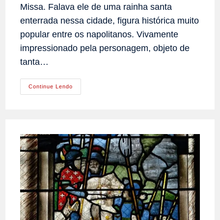
Missa. Falava ele de uma rainha santa
enterrada nessa cidade, figura histórica muito
popular entre os napolitanos. Vivamente
impressionado pela personagem, objeto de
tanta…
Venerável
Continue Lendo
Maria
Clotilde
De
Bourbon,
Rainha
Da
Sardenha