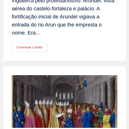
Inglaterra pelo protestantismo. Arundel: vista
aérea do castelo-fortaleza e palácio. A
fortificação inicial de Arundel vigiava a
entrada do rio Arun que lhe empresta o
nome. Era…
Arundel:
Continue Lendo
Castelo
Dos
Duques
Que
Recusaram
O
Protestantismo
Inglês