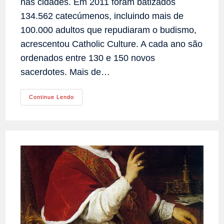
nas cidades. Em 2011 foram batizados
134.562 catecúmenos, incluindo mais de
100.000 adultos que repudiaram o budismo,
acrescentou Catholic Culture. A cada ano são
ordenados entre 130 e 150 novos
sacerdotes. Mais de…
Impulso
Continue Lendo
Da
Nobreza
À
Conversão,
Rende
Copiosos
Frutos
Na
Coréia
Do
Sul