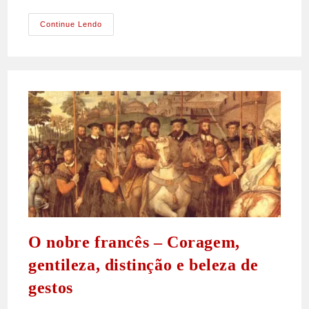
Compatibilidade
Continue Lendo
Entre
O
Ideal
Militar
E
O
Ideal
Cristão
O nobre francês – Coragem,
gentileza, distinção e beleza de
gestos