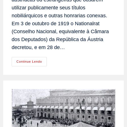
utilizar publicamente seus títulos
nobiliárquicos e outras honrarias conexas.
Em 3 de outubro de 1919 o Nationalrat
(Conselho Nacional, equivalente à Câmara
dos Deputados) da República da Áustria
decretou, e em 28 de…
Ainda
Continue Lendo
Perdura
O
Temor
Da
Esquerda
Austríaca
Em
Relação
À
Nobreza