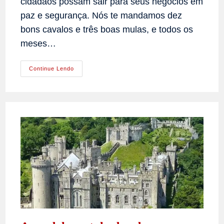
cidadãos possam sair para seus negócios em
paz e segurança. Nós te mandamos dez
bons cavalos e três boas mulas, e todos os
meses…
Godofredo
Continue Lendo
De
Bouillon