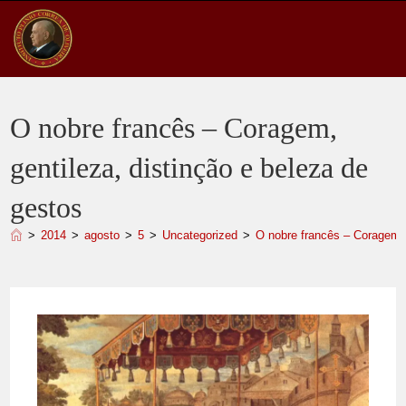
Ir
para
o
conteúdo
O nobre francês – Coragem,
gentileza, distinção e beleza de
gestos
>
2014
>
agosto
>
5
>
Uncategorized
>
O nobre francês – Coragem, 