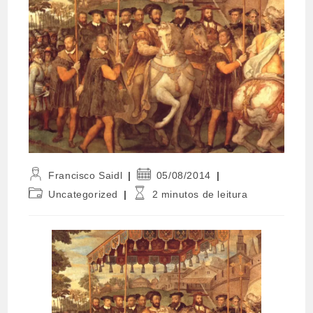
Autor
Post
Francisco Saidl
05/08/2014
do
publicado:
Categoria
Tempo
Uncategorized
2 minutos de leitura
post:
do
de
post:
leitura: