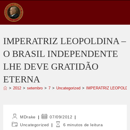
Ir
para
o
conteúdo
IMPERATRIZ LEOPOLDINA –
O BRASIL INDEPENDENTE
LHE DEVE GRATIDÃO
ETERNA
>
2012
>
setembro
>
7
>
Uncategorized
>
IMPERATRIZ LEOPOLDI
Autor
Post
MDrake
07/09/2012
do
publicado:
Categoria
Tempo
Uncategorized
6 minutos de leitura
post:
do
de