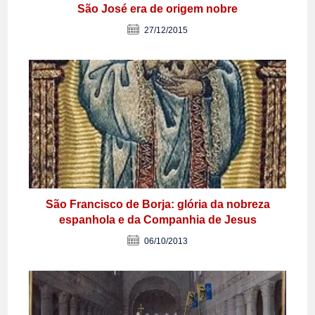
São José era de origem nobre
27/12/2015
São Francisco de Borja: glória da nobreza
espanhola e da Companhia de Jesus
06/10/2013