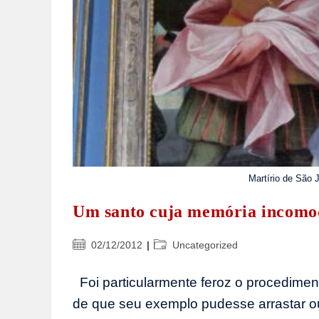
Martírio de São 
Um santo cuja memória incomo
Post
Categoria
02/12/2012
Uncategorized
publicado:
do
post:
Foi particularmente feroz o procedimen
de que seu exemplo pudesse arrastar out