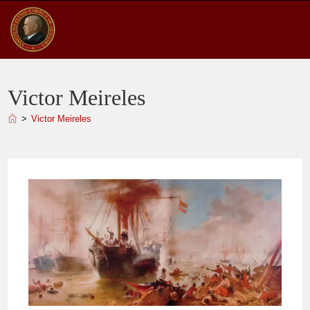
Ir
para
o
conteúdo
Victor Meireles
>
Victor Meireles