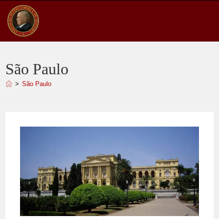
Ir
para
o
conteúdo
São Paulo
>
São Paulo