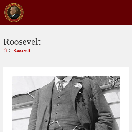
Ir
para
o
conteúdo
Roosevelt
>
Roosevelt