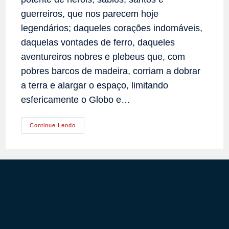
guerreiros, que nos parecem hoje
legendários; daqueles corações indomáveis,
daquelas vontades de ferro, daqueles
aventureiros nobres e plebeus que, com
pobres barcos de madeira, corriam a dobrar
a terra e alargar o espaço, limitando
esfericamente o Globo e…
A
Continue Lendo
Missão
Católica
Na
América,
Analisada
Pelo
Presidente
Teodoro
Roosevelt