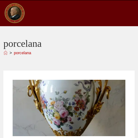
Ir
para
o
conteúdo
porcelana
>
porcelana