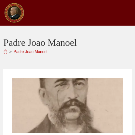
Ir
para
o
conteúdo
Padre Joao Manoel
>
Padre Joao Manoel