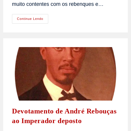
muito contentes com os rebenques e…
Princesa
Continue Lendo
Isabel
Encontra
O
Bispo
Dom
Laranjeira
Devotamento de André Rebouças
ao Imperador deposto