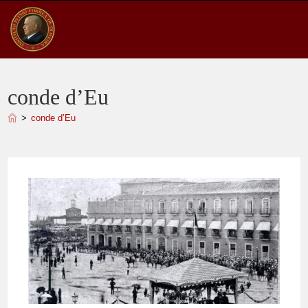
Ir
para
o
conteúdo
conde d’Eu
>
conde d’Eu