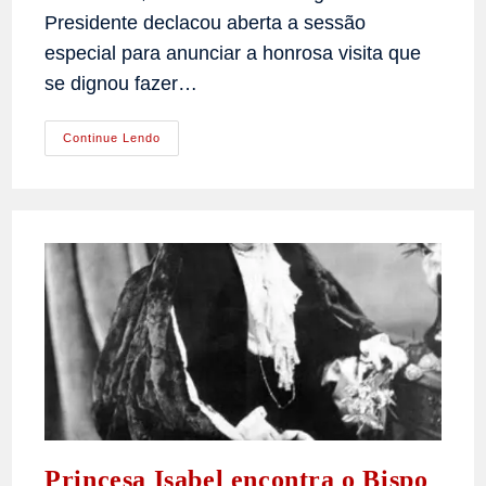
Presidente declacou aberta a sessão
especial para anunciar a honrosa visita que
se dignou fazer…
Viagem
Continue Lendo
Do
Príncipe
Imperial
Conde
D’Eu
Aos
Estados
Do
Sul
Do
Brasil
Princesa Isabel encontra o Bispo