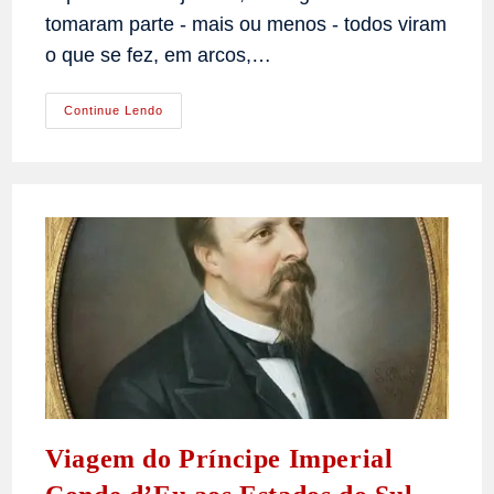
tomaram parte - mais ou menos - todos viram
o que se fez, em arcos,…
Machado
Continue Lendo
De
Assis
Comenta
O
Casamento
Da
Princesa
Da.
Isabel
Viagem do Príncipe Imperial