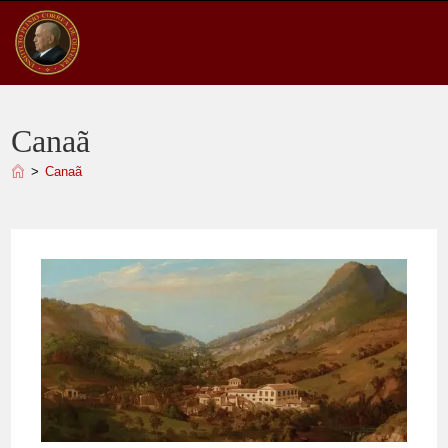
Ir
para
o
conteúdo
Canaã
>
Canaã