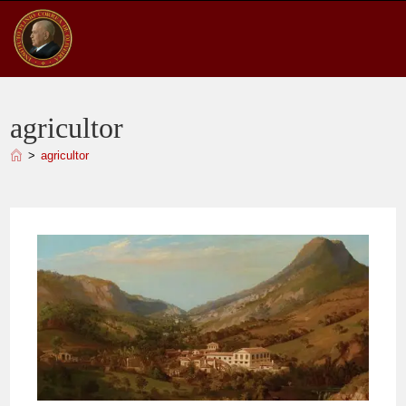
Ir
para
o
conteúdo
agricultor
>
agricultor