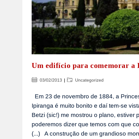
Um edifício para comemorar a 
Post
Categoria
03/02/2013
Uncategorized
publicado:
do
post:
Em 23 de novembro de 1884, a Princesa
Ipiranga é muito bonito e daí tem-se v
Betzi (sic!) me mostrou o plano, estiver
poderemos dizer que temos com que co
(...) A construção de um grandioso mo