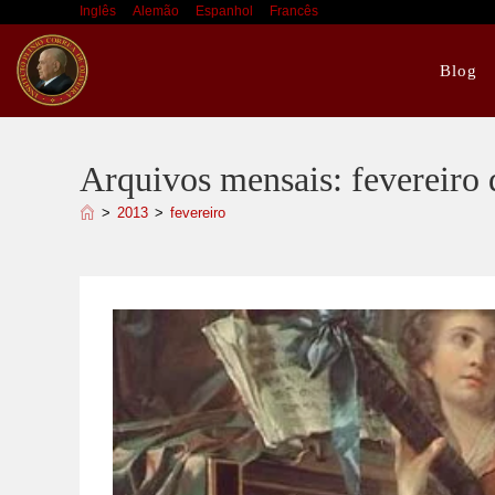
Ir
Inglês
Alemão
Espanhol
Francês
para
o
Blog
conteúdo
Arquivos mensais: fevereiro
>
2013
>
fevereiro