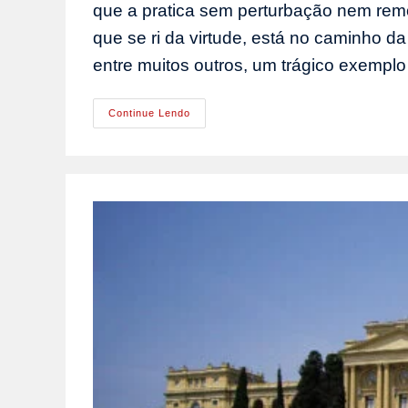
que a pratica sem perturbação nem remo
que se ri da virtude, está no caminho da
entre muitos outros, um trágico exempl
Verdadeira
Continue Lendo
Fidalguia:
Humildade
E
Grandeza