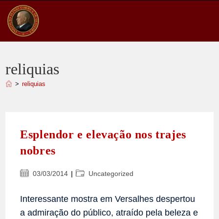
Ir
para
o
conteúdo
reliquias
>
reliquias
Esplendor e elevação nos trajes
nobres
Post
Categoria
03/03/2014
Uncategorized
publicado:
do
post:
Interessante mostra em Versalhes despertou
a admiração do público, atraído pela beleza e