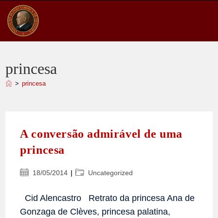
Ir
para
o
conteúdo
princesa
>
princesa
A conversão admirável de uma
princesa
Post
Categoria
18/05/2014
Uncategorized
publicado:
do
post:
Cid Alencastro Retrato da princesa Ana de
Gonzaga de Clèves, princesa palatina,