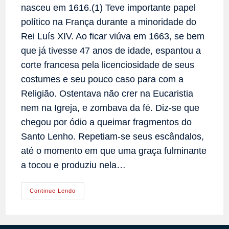
nasceu em 1616.(1) Teve importante papel
político na França durante a minoridade do
Rei Luís XIV. Ao ficar viúva em 1663, se bem
que já tivesse 47 anos de idade, espantou a
corte francesa pela licenciosidade de seus
costumes e seu pouco caso para com a
Religião. Ostentava não crer na Eucaristia
nem na Igreja, e zombava da fé. Diz-se que
chegou por ódio a queimar fragmentos do
Santo Lenho. Repetiam-se seus escândalos,
até o momento em que uma graça fulminante
a tocou e produziu nela…
A
Continue Lendo
Conversão
Admirável
De
Uma
Princesa