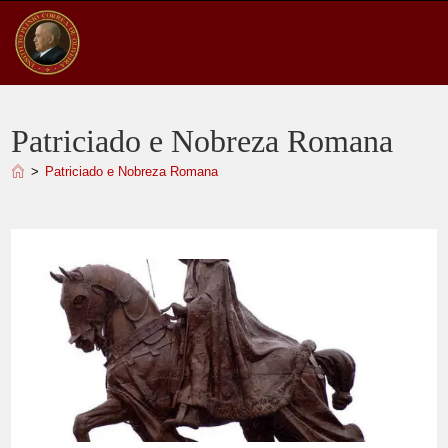
Ir
para
o
conteúdo
Patriciado e Nobreza Romana
>
Patriciado e Nobreza Romana