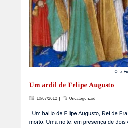
O rei F
Um ardil de Felipe Augusto
Post
Categoria
10/07/2012
Uncategorized
publicado:
do
post:
Um bailio de Filipe Augusto, Rei de Fra
morto. Uma noite, em presença de dois 