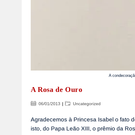
A condecoraçã
A Rosa de Ouro
Post
Categoria
06/01/2013
Uncategorized
publicado:
do
post:
Agradecemos à Princesa Isabel o fato d
isto, do Papa Leão XIII, o prêmio da R