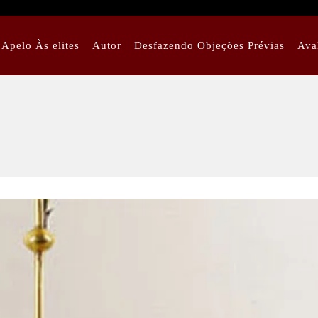
Apelo Às elites
Autor
Desfazendo Objeções Prévias
Ava