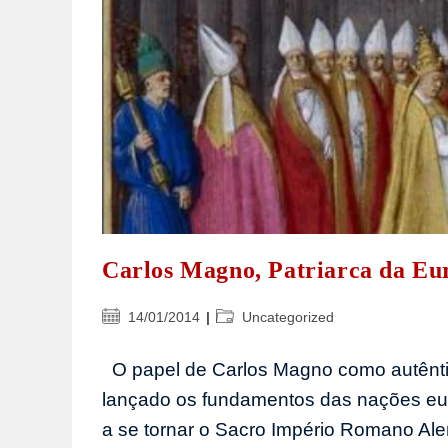
Carlos Magno, Patriarca da Eu
Post
Categoria
14/01/2014
Uncategorized
publicado:
do
post:
O papel de Carlos Magno como autêntico
lançado os fundamentos das nações eur
a se tornar o Sacro Império Romano Al