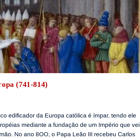
ropa (741-814)
 edificador da Europa católica é ímpar, tendo ele
opéias mediante a fundação de um Império que ve
emão. No ano 8OO, o Papa Leão III recebeu Carlos