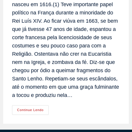
nasceu em 1616.(1) Teve importante papel
político na França durante a minoridade do
Rei Luís XIV. Ao ficar viúva em 1663, se bem
que já tivesse 47 anos de idade, espantou a
corte francesa pela licenciosidade de seus
costumes e seu pouco caso para com a
Religião. Ostentava não crer na Eucaristia
nem na Igreja, e zombava da fé. Diz-se que
chegou por ódio a queimar fragmentos do
Santo Lenho. Repetiam-se seus escândalos,
até o momento em que uma graça fulminante
a tocou e produziu nela…
A
Continue Lendo
Conversão
Admirável
De
Uma
Princesa