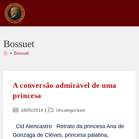
Ir
para
o
conteúdo
Bossuet
>
Bossuet
A conversão admirável de uma
princesa
Post
Categoria
18/05/2014
Uncategorized
publicado:
do
post:
Cid Alencastro Retrato da princesa Ana de
Gonzaga de Clèves, princesa palatina,