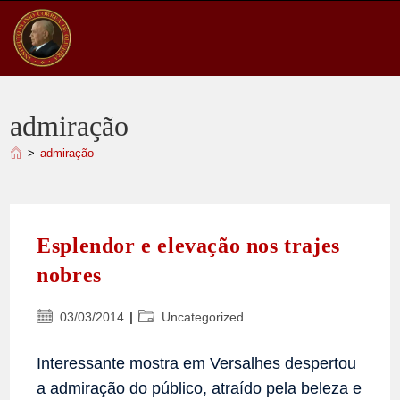
Ir
para
o
conteúdo
admiração
>
admiração
Esplendor e elevação nos trajes
nobres
Post
Categoria
03/03/2014
Uncategorized
publicado:
do
post:
Interessante mostra em Versalhes despertou
a admiração do público, atraído pela beleza e