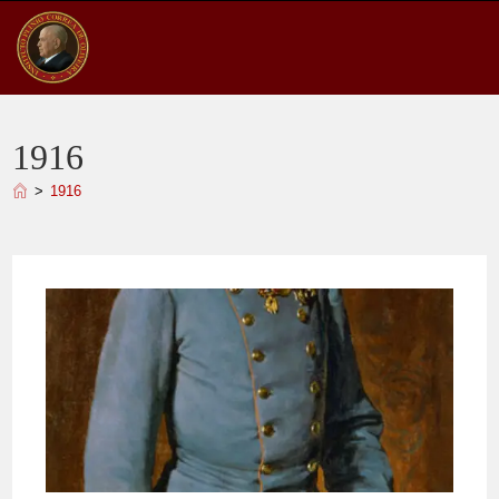
Ir
para
o
conteúdo
1916
>
1916