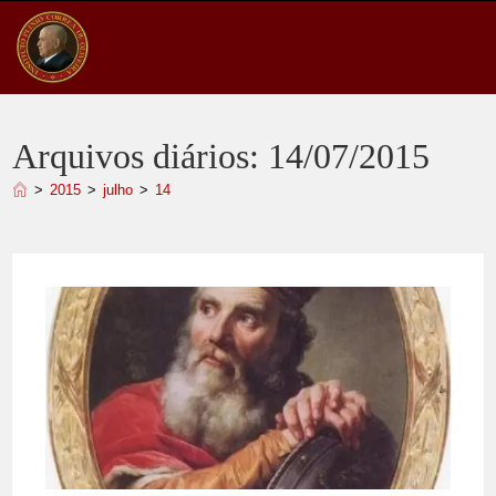
Ir
para
o
conteúdo
Arquivos diários: 14/07/2015
>
2015
>
julho
>
14