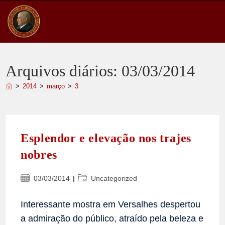
Ir
para
o
conteúdo
Arquivos diários: 03/03/2014
>
2014
>
março
>
3
Esplendor e elevação nos trajes
nobres
Post
Categoria
03/03/2014
Uncategorized
publicado:
do
post:
Interessante mostra em Versalhes despertou
a admiração do público, atraído pela beleza e