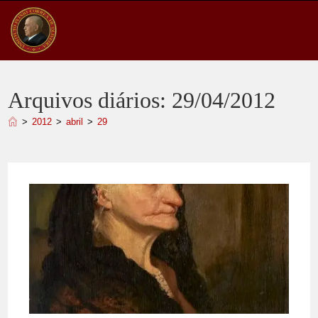
Ir
para
o
conteúdo
Arquivos diários: 29/04/2012
>
2012
>
abril
>
29